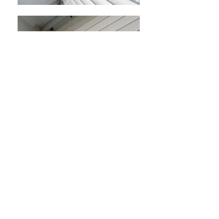
mjose@hemdeco.cl
síguenos
en instagram!!
fotos de nuestros últimos
trabajos
y novedades
contacto
Santiago I Chile