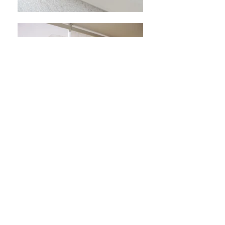
mjose@hemdeco.cl
síguenos
en instagram!!
fotos de nuestros últimos
trabajos
y novedades
contacto